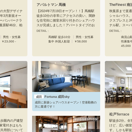
アパルトマン 馬橋
TheFinest 
きの大型デザイナ
【2024年7月19日オープン！！】馬橋駅
秋葉原まで直通
0年3月新規オー
徒歩10分の非常にアクセスの良い、閑静
シャルハウス。
ーバンパークラ
な住宅街に個室水回り付きのシェアハウ
クスプレスとJ
葉原駅46分、柏
スが完成しました！アパートタイプのお
ナル駅。スーパ
、松戸駅35分、大
部屋もありプライベートを重視しつつ交
施設も充実して
DETAIL :
DETAIL :
駅からは上野、
流が欲しい方もご入居いただけます。フ
とやイケアなど
男性・女性募
馬橋駅 徒歩10分
男性・女性募
南流山駅
！東京理科大学
ィットネスジムやワーキングスペースな
で便利です。ハ
￥23,000 -
集中 外国人歓迎
￥58,000
性募集
駅7分、ららぽー
ど共用設備も充実！テレワークの方にも
用部の充実とゆ
45,000
、さらに三井不
オススメ！最寄駅は常磐線・千代田線が
ジは75畳超。
ションオフィス
乗り入れており、北千住駅まで18分・大
ーブルのほかに
る「柏の葉キャン
手町まで34分で行けます！都心へのアク
ー、大型ソファ
！都内、千葉、
セスも良好！学生の方、リモートワーク
くくつろいでい
も良く、個室内
の社会人の方問わずぜひ一度お越しくだ
キッチンも4台
ネット完備、冷蔵
さい！
す。50平米超
おり、すぐに新
じめ、パナソニ
ます！物件のす
をふんだんに試
しの出来るドラ
（女性専用）、
ル」があり、他
ワークルーム、
、ファミリーレ
入したカラオケ
Fortuna 成田sky
成田
、ヤマダ電機、
スペースがあり
成田に新築シェアハウスオープン！空港勤務の
なども全て徒歩
きることなく楽
方に最適です！
所や郵便局も歩
個室は7.5畳
松戸Terrace
めポイント1＞
ニーも付いてい
SUGGESTION
スペース！テイ
収納できる大型
徒歩圏内の戸建型
駅徒歩2分。全
その日の気分で
蔵庫などが付い
家電付きはもち
けど、広い個室
す。・大人数で
トロックでセキ
及び共用部について
す。しかも駅徒