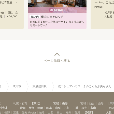
ルックリンテイ
とりで静かに過
きが2箇所、ト
ーパー。これだ
！スクリーンを
まったりお寛ぎ
、和室のお部屋
スは貴重です。
DETAIL :
クビューイン
アもあります。
UPDATE
ど、各お部屋で間
通の、JR常磐
 他
男性・女
松戸駅 
トのインナーテ
シェアハウスを
みに合ったお部
道も乗換なし。
歓迎
￥50,000
人歓迎
猿山シェアロッヂ
堀ノ内
ック、ハンギン
からのお問い合
ひ一度お問い合
です。ゆったり
ヨガマットやバ
ます。
自然に囲まれた山小屋のデザイン 海を見ながら
は、明るく開放
リモートワーク
・シアタールー
ッチンで、料理
やゲームプレイ
個室に対して、
合いのプレイル
イレなど、水回
りかかってのん
の日常生活重視
集中したいとき
した。またデジ
スで。カフェに
キュリティーに
す。＜おすすめ
を中心に、13
大型アイランド
ハウスを運営し
スペースも十分
夫で、忙しいあ
ページ先頭へ戻る
くパーティー料
ゼントします。
ちろんパントリ
募集です。ご入
にご用意してい
より快適で充実
凍庫は業務用の
「松戸Terra
方は是非ご利用
と想っています
イント3＞天気
新生活をはじめ
葉
成田市
京成成田駅
成田シェアハウス きのこくらぶ美らさん
敷地の広い大型シ
ある方は、お気
。＜おすすめポ
い。
き！これだけの
スは他には無い
場があります。
道
札幌・石狩
【
東北
】
宮城
山形
宮城
仙台
山形
【
関
徒歩で何でもそ
中部
】
愛知
長野
静岡
岐阜
山梨
石川
三重
福井
富山
名
ラックストア
松
長野
三重
愛知その他
岐阜
山梨
富山
福井
石川
【
関西
】
大阪