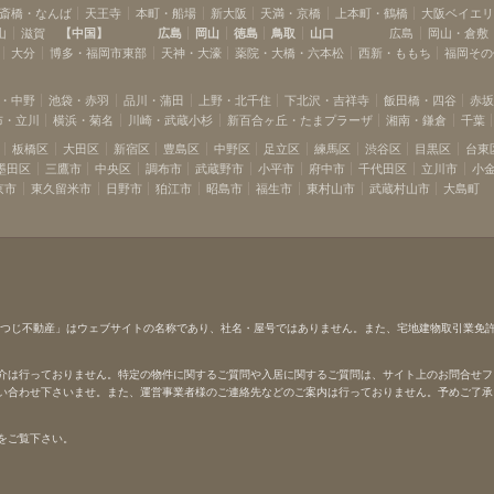
品の買い出しに
斎橋・なんば
天王寺
本町・船場
新大阪
天満・京橋
上本町・鶴橋
大阪ベイエ
ビニ、スーパ
山
滋賀
【
中国
】
広島
岡山
徳島
鳥取
山口
広島
岡山・倉敷
病院、市役所、
大分
博多・福岡市東部
天神・大濠
薬院・大橋・六本松
西新・ももち
福岡その
ァミレス、マク
全て徒歩圏内で
は春の桜や、首
・中野
池袋・赤羽
品川・蒲田
上野・北千住
下北沢・吉祥寺
飯田橋・四谷
赤
キャンプ場、アス
布・立川
横浜・菊名
川崎・武蔵小杉
新百合ヶ丘・たまプラーザ
湘南・鎌倉
千葉
ヒルナンデスや
ています。シェ
板橋区
大田区
新宿区
豊島区
中野区
足立区
練馬区
渋谷区
目黒区
台東
プもいいです
墨田区
三鷹市
中央区
調布市
武蔵野市
小平市
府中市
千代田区
立川市
小
距離なので日帰り
京市
東久留米市
日野市
狛江市
昭島市
福生市
東村山市
武蔵村山市
大島町
！＜おすすめポイ
たクラウド受付
ビングでも宅急
。＜おすすめポ
付きの洗濯物干
も洗濯物を干す
の洗濯物干しス
お出かけの際に
ひつじ不動産」はウェブサイトの名称であり、社名・屋号ではありません。また、宅地建物取引業免
す。天気の良い
られますよ。≪
介は行っておりません。特定の物件に関するご質問や入居に関するご質問は、サイト上のお問合せフ
料で使えるゲス
い合わせ下さいませ。また、運営事業者様のご連絡先などのご案内は行っておりません。予めご了承
ーにご友人を呼
。（要事前申
めポイント9＞
をご覧下さい。
ートロック。暗
るのでセキュリ
すめポイント10