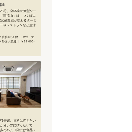
南流山
23分。全65室の大型ソー
「南流山」は、つくばエ
R武蔵野線が交わるターミ
ーやレストランなど生活
います。新三郷ららぽー
大型商業施設も自転車圏
 徒歩13分 他
男性・女
ウスの最大の魅力は、共
中 外国人歓迎
￥38,000 -
ったりさ。メインラウン
大きな2つのダイニングテ
、L字型のバーカウンタ
などなど、皆さんで楽し
ただけるスペースです。
あり、料理もはかどりま
のフィットネスルームをは
ックのビューティー家電
せるビューティールーム
シェアオフィスのような
本格的通信カラオケを導
ルームなど、多彩な共用
ます。建物内だけでも飽
しめる充実の施設です。
のゆったりサイズ。バルコ
ます。天井までたっぷり
クローゼットや2ドア冷
室8畳超。賃料は抑えたい
ています。デジタルオー
が良い方にぴったりで
ュリティーにも配慮。ひ
歩2分で、1階には食品ス