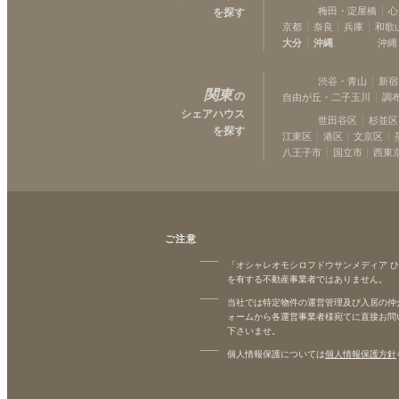
「トライウェル」が日用
梅田・淀屋橋
心
を探す
便利ですが、他にもコン
京都
奈良
兵庫
和歌
ー、スポーツジム、総合
大分
沖縄
沖縄
郵便局、ヤマダ電機、フ
ドナルド、建デポなどが
す。隣駅にある清水公園
渋谷・青山
新宿
都圏最大級のBBQ場、
関東
の
自由が丘・二子玉川
調
レチックなどが有名で、
シェアハウス
ZIP！などでも紹介され
世田谷区
杉並区
を探す
アハウスの仲間とキャン
江東区
港区
文京区
ね！車でも10分程度の
八王子市
国立市
西東
BBQも出来ちゃいます
ント6＞アプリを利用し
サービス。お部屋でもリ
便の通知が受け取れます
イント7＞屋上には屋根
しスペース付き。室内で
ご注意
ことが出来ますが、屋上
ペースは屋根付きなので
「オシャレオモシロフドウサンメディア 
お布団を干したりできま
を有する不動産事業者ではありません。
日は屋上から富士山も見
当社では特定物件の運営管理及び入居の仲
おすすめポイント8≫無
ォームから各運営事業者様宛てに直接お問
トルーム付き。パーティ
下さいませ。
んだ際などご利用下さい
請、連泊不可）＜おすす
個人情報保護については
個人情報保護方針
エントランスは安心のオ
証番号は全入居者で異な
ティも万全です。＜おす