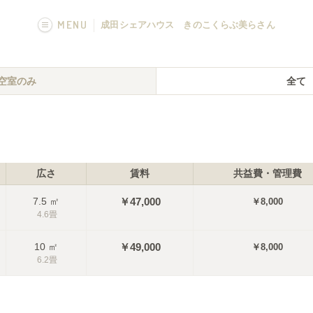
MENU
成田シェアハウス きのこくらぶ美らさん
画像一覧
空室のみ
全て
フカボリ記事
広さ
賃料
共益費・管理費
7.5
㎡
￥47,000
￥8,000
4.6
畳
10
㎡
￥49,000
￥8,000
6.2
畳