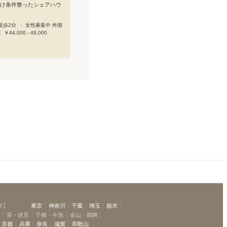
ごしたいときには個室で
け条件整ったシェアハウ
ください。女性専用フロ
東京メトロ千代田線に直
私たちと一緒にこの大型
線北小金駅。大手町や表参
徒歩2分
女性募集中 外国
創り上げていきたい皆様
都心へのアクセスも良好
￥44,000 - 49,000
わせを、お待ちしており
したリビングダイニング
的。2台あるシステムキ
もはかどります。12室の
5台の洗面台や3カ所のト
り設備も充実。住人目線
の快適設計を取り入れま
タル式オートロックでセ
も十分に配慮。東京23区
0棟以上の女性専用シェア
ているからこそできる工
なたに心の安らぎをプレ
今回は、初期メンバーの
居の皆様と私たちとで、
した生活をいただける
ce」を創り上げていきたい
。新たに集まるみんなと
てみませんか。ご興味の
軽にお問い合わせ下さ
東
】
東京
神奈川
千葉
埼玉
栃木
駅
栄・伏見
千種・今池
金山・鶴舞
京都
兵庫
奈良
滋賀
和歌山