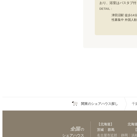
のパーティーも出来るブ
おり、浴室はバスタブ付
ストのメインダイニング
イレは各階に合計3箇所
DETAIL :
使ってみんなでパブリッ
や洋室12帖のお部屋な
津田沼駅 徒歩14分
グ！・ナチュラルテイス
取りが違いますので、好
性募集中 外国人
ラスはグリーンやハンモ
屋をお選び出来ます。ぜ
グチェアでリラックス。
わせ下さい。
ランスボールもどうぞ。
ムは少人数での映画鑑賞
にピッタリ。・明るい色
ームではクッションに寄
びりと。・仕事や勉強に
はコーワーキングスペー
出かけなくても大丈夫で
ポイント2＞約10ｍの超
キッチン！シンクも作業
な広さで、自炊だけでな
理も作れちゃいます。も
ースペースも各部屋ごと
ます。共有の冷蔵庫、冷
大型サイズ。料理好きの
ください。＜おすすめポ
関東のシェアハウス探し
千
の良い日は外でBBQ！
ェアハウスならではです
イント4＞駐車場36台付
台数を置けるシェアハウ
のでは？隣にも月極駐車
【
北海道
】
北海
全国
＜おすすめポイント5＞
の
茨城
群馬
【
ろう住環境。すぐ隣のド
シェアハウス
名古屋市近郊
静岡
浜