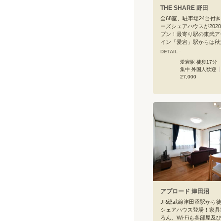
THE SHARE 野田
全68室、駐車場24台付
ーズシェアハウスが202
プン！最寄り駅の東武ア
イン「愛宕」駅からは秋
駅21分、春日部駅18分
DETAIL :
宮駅も乗り換えなし！柏
愛宕駅 徒歩17分
東京、品川へも直通です
集中 外国人歓迎
のある「運河」駅まで3
27,000
とや東京大学、千葉大学
動産運営のインキュベー
「31VENURES」のあ
パス」駅もすぐそばです
埼玉どちらへのアクセス
はwifi、有線インター
庫などの家財もそろって
生活を始めることが出来
ぐ隣には日用品の買い出
ックストア「トライウェ
にもコンビニやスーパー
ストラン、マクドナルド
スポーツクラブ、建デポ
5分以内です。野田市役
アプロード 津田沼
いて行けます。＜おすす
広さ300平米超のコモン
JR総武線津田沼駅から
ストの異なるスペースを
シェアハウス登場！家具
使い分けることが出来ま
ろん、Wi-Fiも各部屋