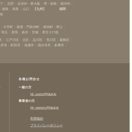
リア
北摂
北河内・東大阪
堺・泉南
南河内
徳島
鳥取
山口
【
九州
】
福岡
他
坂・大手町
銀座・門前仲町
錦糸町・押上
埼玉
群馬
栃木
茨城
東京その他
区
江戸川区
北区
品川区
荒川区
葛飾区
金井市
町田市
清瀬市
国分寺市
多摩市
各種お問合せ
一般の方
許
htj_users@hituji.jp
事業者の方
htj_owners@hituji.jp
利用規約
プライバシーポリシー