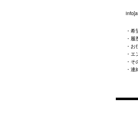
inf
・希
・履
・お
・エ
・そ
・連