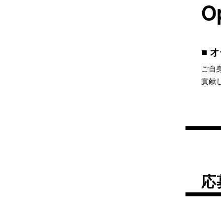
O
オ
ご自
貢献
応