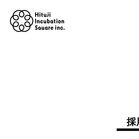
Hituji
Incubation
Square
inc.
採