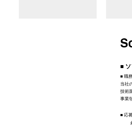
S
ソ
職
当社
技術
事業
応