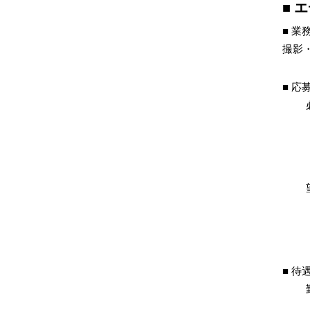
エ
業
撮影
応
待