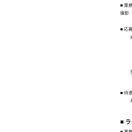
業
撮影
応
待
ラ
業