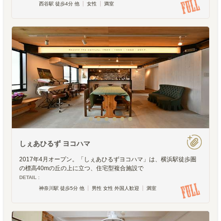
西谷駅 徒歩4分 他
女性
満室
しぇあひるず ヨコハマ
2017年4月オープン。「しぇあひるずヨコハマ」は、横浜駅徒歩圏
の標高40mの丘の上に立つ、住宅型複合施設で
DETAIL :
神奈川駅 徒歩5分 他
男性 女性 外国人歓迎
満室