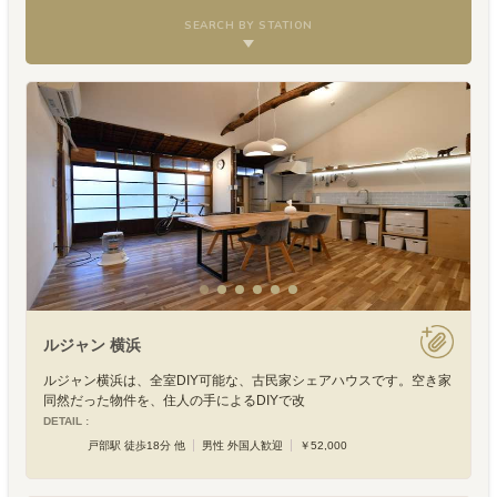
SEARCH BY STATION
ルジャン 横浜
ルジャン横浜は、全室DIY可能な、古民家シェアハウスです。空き家
同然だった物件を、住人の手によるDIYで改
DETAIL :
戸部駅 徒歩18分 他
男性 外国人歓迎
￥52,000