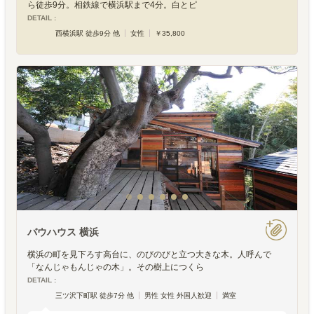
ら徒歩9分。相鉄線で横浜駅まで4分。白とピ
DETAIL :
西横浜駅 徒歩9分 他
女性
￥35,800
バウハウス 横浜
横浜の町を見下ろす高台に、のびのびと立つ大きな木。人呼んで
「なんじゃもんじゃの木」。その樹上につくら
DETAIL :
三ツ沢下町駅 徒歩7分 他
男性 女性 外国人歓迎
満室