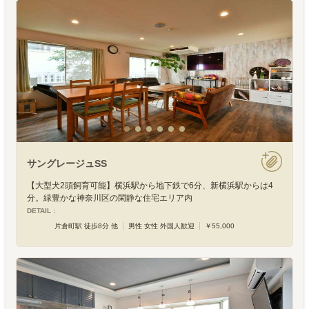
サングレージュSS
【大型犬2頭飼育可能】横浜駅から地下鉄で6分、新横浜駅からは4
分。緑豊かな神奈川区の閑静な住宅エリア内
DETAIL :
片倉町駅 徒歩8分 他
男性 女性 外国人歓迎
￥55,000