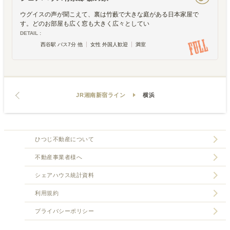
ウグイスの声が聞こえて、裏は竹藪で大きな庭がある日本家屋で
す。どのお部屋も広く窓も大きく広々としてい
DETAIL :
西谷駅 バス7分 他
女性 外国人歓迎
満室
JR湘南新宿ライン
横浜
ひつじ不動産について
不動産事業者様へ
シェアハウス統計資料
利用規約
プライバシーポリシー