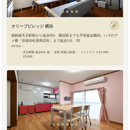
オリーブビレッジ 横浜
相鉄線天王町駅から徒歩9分、横浜駅までも平坦徒歩圏内。ハマのア
メ横「洪福寺松原商店街」まで徒歩1分。50
DETAIL :
天王町駅 徒歩9分 他
女性 外国人歓迎
ドミトリー ￥22,000 -
25,000