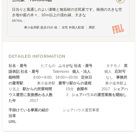
日当りと風通しのよい漆喰と無垢材の古民家です。南側の大きな空
き地や庭の木々、10ｍ以上の濡れ縁、大きな
DETAIL :
東小金井駅 徒歩15分 他
女性 外国人歓迎
満室
DETAILED INFORMATION
社名・屋号
たてもの
ふりがな 社名・屋号
タテモノ
英
語表記 社名・屋号
Tatemono
個人・法人
個人
応対可
能時間
8:00〜9:00、18:00〜20:00
定休日
なし
事務所
の最寄駅
東小金井駅
最寄り駅からの道程
東小金井駅よ
り北上
駅からの所要時間
15分
創業年
2017
シェアハ
ウス運営に直接携わる人数
2
シェアハウスの運営業務を開始し
た年
2017
手掛けている事業の紹介
シェアハウス運営事業
沿革
URL