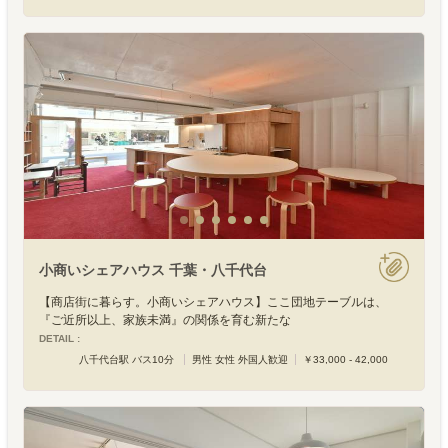
小商いシェアハウス 千葉・八千代台
【商店街に暮らす。小商いシェアハウス】ここ団地テーブルは、
『ご近所以上、家族未満』の関係を育む新たな
DETAIL :
八千代台駅 バス10分
男性 女性 外国人歓迎
￥33,000 - 42,000