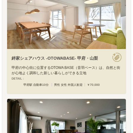
絆家シェアハウス -OTOWABASE- 甲府・山梨
甲府の中心街に位置するOTOWA BASE（音羽ベース）は、自然と街
が心地よく調和した新しい暮らしができる立地
DETAIL :
甲府駅 自動車10分
男性 女性 外国人歓迎
￥70,000