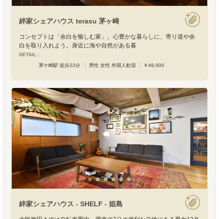
絆家シェアハウス terasu 茅ヶ崎
コンセプトは「余白を愉しむ家」。心豊かな暮らしに、寄り道や余
白を取り入れよう。身近に海や自然がある暮
DETAIL :
茅ケ崎駅 徒歩22分
男性 女性 外国人歓迎
￥49,000
絆家シェアハウス - SHELF - 姫島