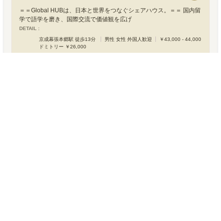
＝＝Global HUBは、日本と世界をつなぐシェアハウス。＝＝ 国内留
学で語学を磨き、国際交流で価値観を広げ
DETAIL :
京成幕張本郷駅 徒歩13分
男性 女性 外国人歓迎
￥43,000 - 44,000
ドミトリー ￥26,000
絆家シェアハウス-hitotoki- 大阪 帝塚山
＼大阪・なんば駅まで10分・天王寺駅まで6分！・カフェのような暮
らしのあるシェアハウス／リビングの中央
DETAIL :