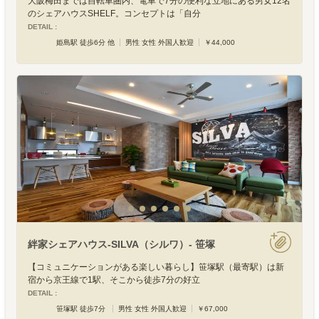
大阪梅田までは自転車圏内、電車で7分の便利な立地にある男女12名
のシェアハウスSHELF。コンセプトは「自分
DETAIL :
姫島駅 徒歩6分 他
男性 女性 外国人歓迎
￥44,000
絆家シェアハウス-SILVA（シルワ）- 笹塚
【コミュニケーションがある楽しい暮らし】笹塚駅（最寄駅）は新
宿から京王線で1駅、そこから徒歩7分の好立
DETAIL :
笹塚駅 徒歩7分
男性 女性 外国人歓迎
￥67,000