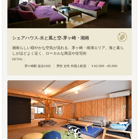
シェアハウス-水と風と空-茅ヶ崎・湘南
湘南らしい穏やかな空気が流れる、茅ヶ崎・南湖エリア。海と暮ら
しがほどよく近く、ローカルな商店や住宅街
DETAIL :
茅ケ崎駅 徒歩19分
男性 女性 外国人歓迎
￥42,000 - 45,000