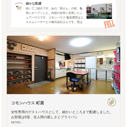
細かな配慮
続いてご紹介です。あの「両さん」の街、亀
有にオープンした、内容の非常に充実したシ
ェアハウスです。コモンハウス 亀有運営はエ
スエムシーサービス株式会社さんです。実は
外国人向けのシェアハウスでは長年の経験を
積んだ事業者さんで、 日本人を含めた形での
シェアハウスは今
コモンハウス 町屋
女性専用のゲストハウスとして、細かいところまで配慮しました。
お部屋は6室、住人間の親しさとプライバシ
DETAIL :