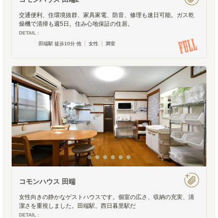
交通便利、住環境抜群、家具家電、防音、修理も速日可能。ガス乾
燥機で清掃も週5日。住み心地保証の住居。
DETAIL :
田端駅 徒歩10分 他
女性
満室
コモンハウス 田端
女性向きの静かなゲストハウスです。個室の広さ、収納の充実、清
潔さを重視しました。田端駅、西日暮里駅だ
DETAIL :