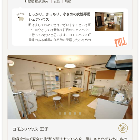
町屋駅 徒歩10分
女性
満室
しっかり。きっちり。小さめの女性専用
シェアハウス
明けましておめでとうございます！という事
で、自分としては新年１軒目のシェアハウス
に行ってみたいと思います。コモンハウス町
屋味のある町屋の住宅街に登場した小さめの
女性専用シェアハウスです。オープン直前に
撮影したラウンジの様子ですので、まだ人の
気配の無い味気ないラ
コモンハウス 王子
独身女性の”安全な生活”が望まれている今、淋しさとわずらわしさの