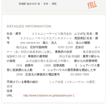
田端駅 徒歩10分 他
女性
満室
DETAILED INFORMATION
社名・屋号
エスエムシーサービス株式会社
ふりがな 社名・屋
号
エスエムシーサービスカブシキガイシャ
英語表記 社名・屋
号
smc service inc
個人・法人
法人
法人の種類
株式会社
応対可能時間
9:00~22:00
定休日
オー
ナー（女）対応の為基本的には無し
事務所の住所
東京都北区田
端新町2-26-12
事務所の最寄駅
JR山手線 田端駅
最寄り駅から
の道程
みずほ銀行尾久支店の右２件隣り。
駅からの所要時間
10分
創業年
1966
従業員数
6
シェアハウス運
営に直接携わる人数
6
シェアハウスの運営業務を開始した年
2006
広告主の事務所の電話番号
03-3894-7906
手掛けている事業の紹介
シェア住居（コモンハウス）の運営、
管理
沿革
URL
http://www3.kitanet.ne.jp/tabatahouse-1