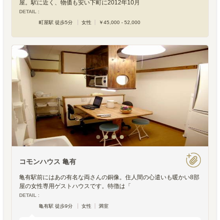
屋。駅に近く、物価も安い下町に2012年10月
DETAIL :
町屋駅 徒歩5分
女性
￥45,000 - 52,000
コモンハウス 亀有
亀有駅前にはあの有名な両さんの銅像。住人間の心遣いも暖かい8部
屋の女性専用ゲストハウスです。特徴は「
DETAIL :
亀有駅 徒歩9分
女性
満室