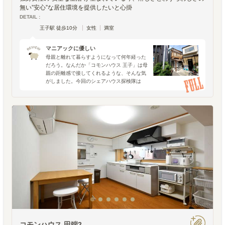
無い”安心”な居住環境を提供したいと心掛
DETAIL :
王子駅 徒歩10分
女性
満室
マニアックに優しい
母親と離れて暮らすようになって何年経った
だろう。なんだか「コモンハウス 王子」は母
親の距離感で接してくれるような、そんな気
がしました。今回のシェアハウス探検隊は
「コモンハウス 王子」。ひつじ不動産がシェ
アハウスマニアだとしたら、運営管理する
「エスエムシーサービ
コモンハウス 田端2