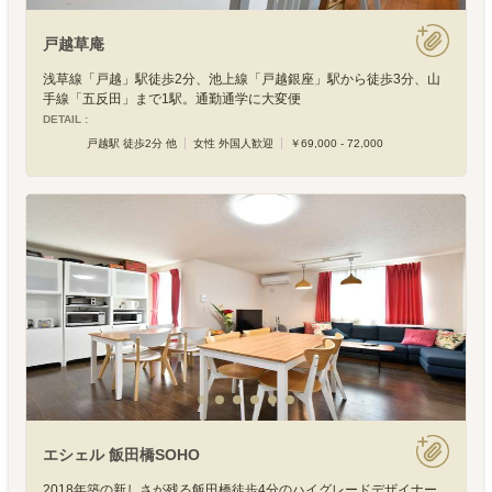
戸越草庵
浅草線「戸越」駅徒歩2分、池上線「戸越銀座」駅から徒歩3分、山
手線「五反田」まで1駅。通勤通学に大変便
DETAIL :
戸越駅 徒歩2分 他
女性 外国人歓迎
￥69,000 - 72,000
エシェル 飯田橋SOHO
2018年築の新しさが残る飯田橋徒歩4分のハイグレードデザイナー