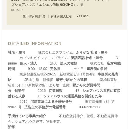
ズシェアハウス「エシェル飯田橋SOHO」。皇
DETAIL :
飯田橋駅 徒歩4分
女性 外国人歓迎
￥79,000
DETAILED INFORMATION
社名・屋号
株式会社エヌプライム
ふりがな 社名・屋号
カブシキガイシャエヌプライム
英語表記 社名・屋号
N-
prime
個人・法人
法人
法人の種類
株式会社
応対可能
時間
9:00～18:00
定休日
土・日
事務所の住所
東京都港区新橋2-20-15 新橋駅前ビル1号館4階
事務所の最寄
駅
JR山手線 新橋駅
最寄り駅からの道程
新橋駅直結、
徒歩1分！JR新橋駅汐留口より地下直結
駅からの所要時間
1
分
創業年
2016
従業員数
17
シェアハウス運営に直接
携わる人数
8
シェアハウスの運営業務を開始した年
2016
宅建業法による免許証番号
東京都知事（3）第
99021号
広告主の事務所の電話番号
03-6228-5808
手掛けている事業の紹介
不動産賃貸仲介、管理。不動産売買仲
介。シェアハウス運営。物販事業。
沿革