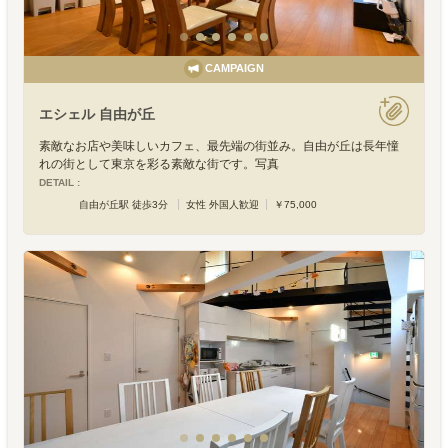
CAMPAIGN
エシェル 自由が丘
素敵なお店や美味しいカフェ、最先端の街並み。自由が丘は長年憧
れの街として東京を彩る素敵な街です。写真
DETAIL :
自由が丘駅 徒歩3分
女性 外国人歓迎
￥75,000