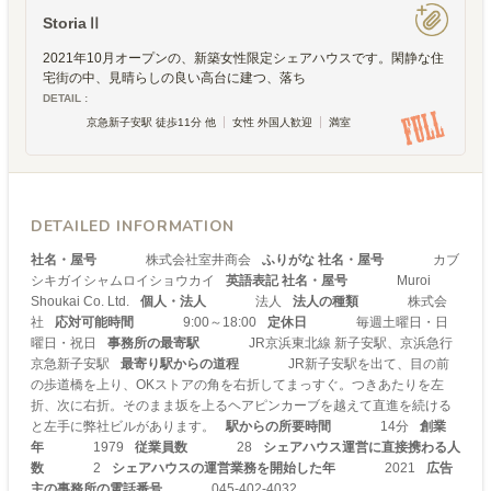
StoriaⅡ
2021年10月オープンの、新築女性限定シェアハウスです。閑静な住
宅街の中、見晴らしの良い高台に建つ、落ち
DETAIL :
京急新子安駅 徒歩11分 他
女性 外国人歓迎
満室
DETAILED INFORMATION
社名・屋号
株式会社室井商会
ふりがな 社名・屋号
カブ
シキガイシャムロイショウカイ
英語表記 社名・屋号
Muroi
Shoukai Co. Ltd.
個人・法人
法人
法人の種類
株式会
社
応対可能時間
9:00～18:00
定休日
毎週土曜日・日
曜日・祝日
事務所の最寄駅
JR京浜東北線 新子安駅、京浜急行
京急新子安駅
最寄り駅からの道程
JR新子安駅を出て、目の前
の歩道橋を上り、OKストアの角を右折してまっすぐ。つきあたりを左
折、次に右折。そのまま坂を上るヘアピンカーブを越えて直進を続ける
と左手に弊社ビルがあります。
駅からの所要時間
14分
創業
年
1979
従業員数
28
シェアハウス運営に直接携わる人
数
2
シェアハウスの運営業務を開始した年
2021
広告
主の事務所の電話番号
045-402-4032