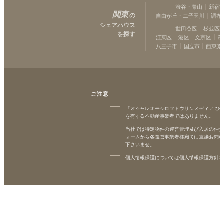
渋谷・青山
新宿
関東
の
自由が丘・二子玉川
調
シェアハウス
世田谷区
杉並区
を探す
江東区
港区
文京区
八王子市
国立市
西東
ご注意
「オシャレオモシロフドウサンメディア 
を有する不動産事業者ではありません。
当社では特定物件の運営管理及び入居の仲
ォームから各運営事業者様宛てに直接お問
下さいませ。
個人情報保護については
個人情報保護方針