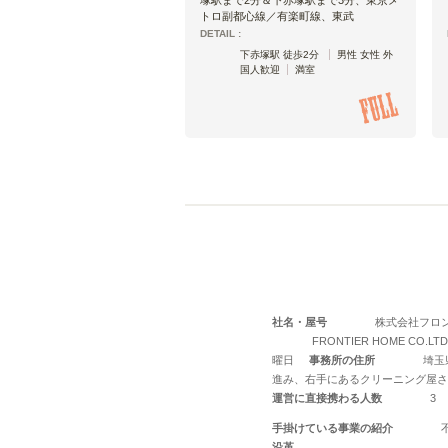
トロ副都心線／有楽町線、東武
DETAIL :
下赤塚駅 徒歩2分
男性 女性 外
国人歓迎
満室
社名・屋号
株式会社フロ
FRONTIER HOME CO.LTD
曜日
事務所の住所
埼玉
進み、右手にあるクリーニング屋さ
運営に直接携わる人数
3
手掛けている事業の紹介
沿革