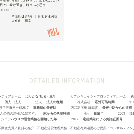
日々に時が過ぎ、時々ふと思うこ
DETAIL :
清瀬駅 徒歩7分
男性 女性 外国
人歓迎
満室
DETAILED INFORMATION
ンティアホーム
ふりがな 社名・屋号
カブシキカイシャフロンティアホーム
英
個人・法人
法人
法人の種類
株式会社
応対可能時間
9:
県所沢市日吉町28-7
事務所の最寄駅
西武新宿線 所沢駅
最寄り駅からの道程
んの隣の建物の1階です。
駅からの所要時間
4分
創業年
2003
従
シェアハウスの運営業務を開始した年
2017
宅建業法による免許証番号
不動産売買／賃貸の媒介・不動産賃貸管理業務・不動産有効活用のご提案／コンサルティン