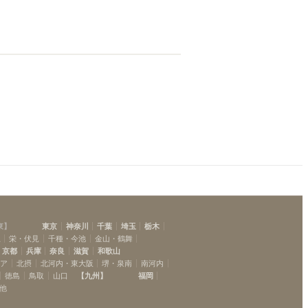
東
】
東京
神奈川
千葉
埼玉
栃木
駅
栄・伏見
千種・今池
金山・鶴舞
京都
兵庫
奈良
滋賀
和歌山
リア
北摂
北河内・東大阪
堺・泉南
南河内
徳島
鳥取
山口
【
九州
】
福岡
他