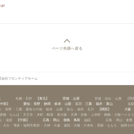
.jp/
ページ先頭へ戻る
式会社フロンティアホーム
道
札幌・石狩
【
東北
】
宮城
山形
宮城
仙台
山形
【
関
中部
】
愛知
長野
静岡
岐阜
山梨
石川
三重
福井
富山
名
松
長野
三重
愛知その他
岐阜
山梨
富山
福井
石川
【
関西
】
大阪
斎橋・なんば
天王寺
本町・船場
新大阪
天満・京橋
上本町・鶴橋
大阪ベイエ
山
滋賀
【
中国
】
広島
岡山
徳島
鳥取
山口
広島
岡山・倉敷
大分
博多・福岡市東部
天神・大濠
薬院・大橋・六本松
西新・ももち
福岡その