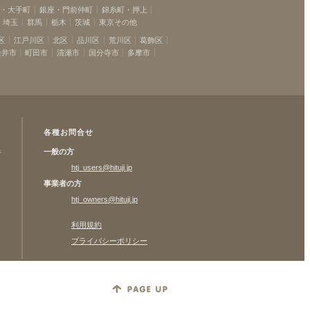
坂・大手町
銀座・門前仲町
錦糸町・押上
埼玉
群馬
栃木
茨城
東京その他
区
江戸川区
北区
品川区
荒川区
葛飾区
金井市
町田市
清瀬市
国分寺市
多摩市
各種お問合せ
一般の方
許
htj_users@hituji.jp
事業者の方
htj_owners@hituji.jp
利用規約
プライバシーポリシー