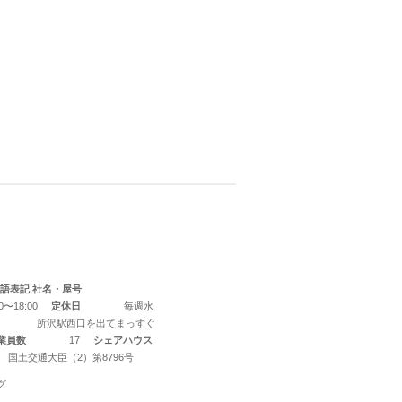
語表記 社名・屋号
00〜18:00
定休日
毎週水
所沢駅西口を出てまっすぐ
業員数
17
シェアハウス
国土交通大臣（2）第8796号
グ