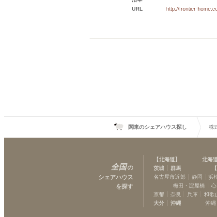
URL
http://frontier-home.co
関東のシェアハウス探し
株
【
北海道
】
北海
全国
の
茨城
群馬
【
シェアハウス
名古屋市近郊
静岡
浜
梅田・淀屋橋
心
を探す
京都
奈良
兵庫
和歌
大分
沖縄
沖縄