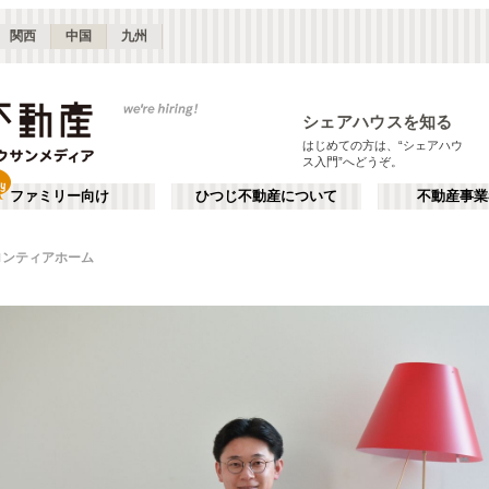
関西
中国
九州
シェアハウスを知る
はじめての方は、“シェアハウ
ス入門”へどうぞ。
ファミリー向け
ひつじ不動産について
不動産事業
ロンティアホーム