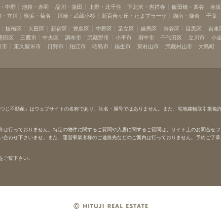
・中野
池袋・赤羽
品川・蒲田
上野・北千住
下北沢・吉祥寺
飯田橋・四谷
赤
布・立川
横浜・菊名
川崎・武蔵小杉
新百合ヶ丘・たまプラーザ
湘南・鎌倉
千葉
板橋区
大田区
新宿区
豊島区
中野区
足立区
練馬区
渋谷区
目黒区
台東
墨田区
三鷹市
中央区
調布市
武蔵野市
小平市
府中市
千代田区
立川市
小
京市
東久留米市
日野市
狛江市
昭島市
福生市
東村山市
武蔵村山市
大島町
ひつじ不動産」はウェブサイトの名称であり、社名・屋号ではありません。また、宅地建物取引業免
介は行っておりません。特定の物件に関するご質問や入居に関するご質問は、サイト上のお問合せフ
い合わせ下さいませ。また、運営事業者様のご連絡先などのご案内は行っておりません。予めご了承
をご覧下さい。