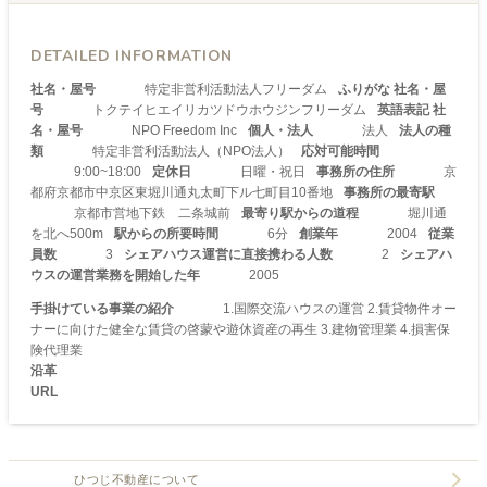
DETAILED INFORMATION
社名・屋号
特定非営利活動法人フリーダム
ふりがな 社名・屋
号
トクテイヒエイリカツドウホウジンフリーダム
英語表記 社
名・屋号
NPO Freedom Inc
個人・法人
法人
法人の種
類
特定非営利活動法人（NPO法人）
応対可能時間
9:00~18:00
定休日
日曜・祝日
事務所の住所
京
都府京都市中京区東堀川通丸太町下ル七町目10番地
事務所の最寄駅
京都市営地下鉄 二条城前
最寄り駅からの道程
堀川通
を北へ500m
駅からの所要時間
6分
創業年
2004
従業
員数
3
シェアハウス運営に直接携わる人数
2
シェアハ
ウスの運営業務を開始した年
2005
手掛けている事業の紹介
1.国際交流ハウスの運営 2.賃貸物件オー
ナーに向けた健全な賃貸の啓蒙や遊休資産の再生 3.建物管理業 4.損害保
険代理業
沿革
URL
ひつじ不動産について