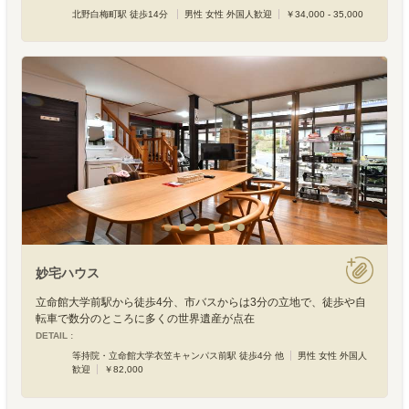
北野白梅町駅 徒歩14分
男性 女性 外国人歓迎
￥34,000 - 35,000
妙宅ハウス
立命館大学前駅から徒歩4分、市バスからは3分の立地で、徒歩や自
転車で数分のところに多くの世界遺産が点在
DETAIL :
等持院・立命館大学衣笠キャンパス前駅 徒歩4分 他
男性 女性 外国人
歓迎
￥82,000