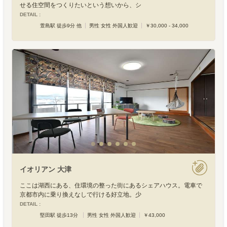
せる住空間をつくりたいという想いから、シ
DETAIL :
萱島駅 徒歩9分 他
男性 女性 外国人歓迎
￥30,000 - 34,000
イオリアン 大津
ここは湖西にある、住環境の整った街にあるシェアハウス。電車で
京都市内に乗り換えなしで行ける好立地。少
DETAIL :
堅田駅 徒歩13分
男性 女性 外国人歓迎
￥43,000