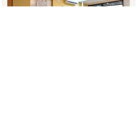
K HOUSE
ここは寝屋川市の下町にある全5室のシェアハウス。京阪萱島駅まで
徒歩2分。大阪市内にも京都市内にも通勤で
DETAIL :
萱島駅 徒歩2分
男性 女性 外国人歓迎
満室
DETAILED INFORMATION
社名・屋号
株式会社CoAGARI
ふりがな 社名・屋号
カ