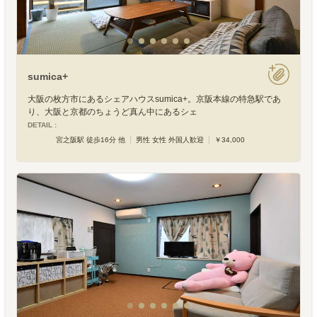
sumica+
大阪の枚方市にあるシェアハウスsumica+。京阪本線の特急駅であ
り、大阪と京都のちょうど真ん中にあるシェ
DETAIL :
宮之阪駅 徒歩16分 他
男性 女性 外国人歓迎
￥34,000