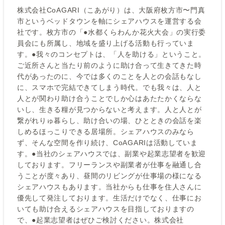
株式会社CoAGARI（こあがり）は、大阪府枚方市〜門真
市というベッドタウンを軸にシェアハウスを運営する会
社です。枚方市の「●水都くらわんか花火大会」の実行委
員会にも所属し、地域を盛り上げる活動も行っていま
す。●我々のコンセプトは、「人を助ける」ということ。
ご近所さんと当たり前のように助け合って生きてきた時
代があったのに、今では多くのことを人との会話もなし
に、スマホで完結できてしまう時代。でも我々は、人と
人とが関わり助け合うことでしか心はあたたかくならな
いし、生きる糧が見つからないと考えます。人と人とが
繋がれりゅ暮らし、助け合いの場、ひとときの会話を楽
しめるほっこりできる居場所。シェアハウスのみなら
ず、そんな空間を作り続け、CoAGARIは活動していま
す。●当社のシェアハウスでは、副業や起業志望者を歓迎
しております。フリーランスや副業者が仕事を融通し合
うことが度々あり、昼間のリビングが仕事場の様になる
シェアハウスもあります。当社からも仕事を住人さんに
優先して発注しております。生活だけでなく、仕事にお
いても助け合えるシェアハウスを目指しておりますの
で、●起業志望者はぜひご検討ください。株式会社