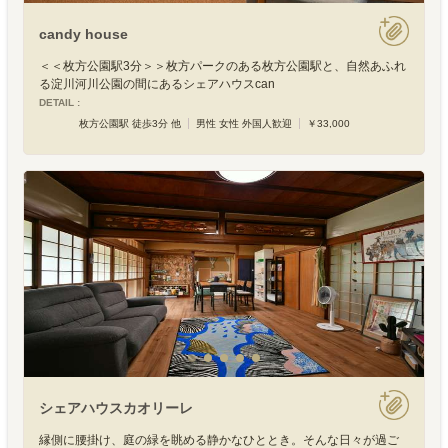
candy house
＜＜枚方公園駅3分＞＞枚方パークのある枚方公園駅と、自然あふれ
る淀川河川公園の間にあるシェアハウスcan
DETAIL :
枚方公園駅 徒歩3分 他
男性 女性 外国人歓迎
￥33,000
シェアハウスカオリーレ
縁側に腰掛け、庭の緑を眺める静かなひととき。そんな日々が過ご