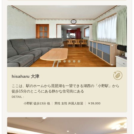
hisaharu 大津
ここは、駅のホームから琵琶湖を一望できる湖西の「小野駅」から
徒歩15分のところにある静かな住宅街にある
DETAIL :
小野駅 徒歩13分 他
男性 女性 外国人歓迎
￥39,000