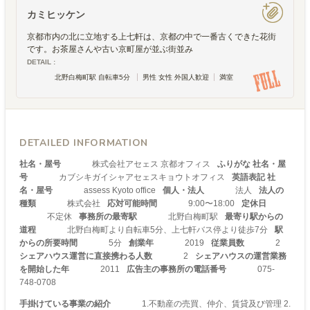
カミヒッケン
京都市内の北に立地する上七軒は、京都の中で一番古くできた花街
です。お茶屋さんや古い京町屋が並ぶ街並み
DETAIL :
北野白梅町駅 自転車5分
男性 女性 外国人歓迎
満室
DETAILED INFORMATION
社名・屋号
株式会社アセェス 京都オフィス
ふりがな 社名・屋
号
カブシキガイシャアセェスキョウトオフィス
英語表記 社
名・屋号
assess Kyoto office
個人・法人
法人
法人の
種類
株式会社
応対可能時間
9:00〜18:00
定休日
不定休
事務所の最寄駅
北野白梅町駅
最寄り駅からの
道程
北野白梅町より自転車5分、上七軒バス停より徒歩7分
駅
からの所要時間
5分
創業年
2019
従業員数
2
シェアハウス運営に直接携わる人数
2
シェアハウスの運営業務
を開始した年
2011
広告主の事務所の電話番号
075-
748-0708
手掛けている事業の紹介
1.不動産の売買、仲介、賃貸及び管理 2.