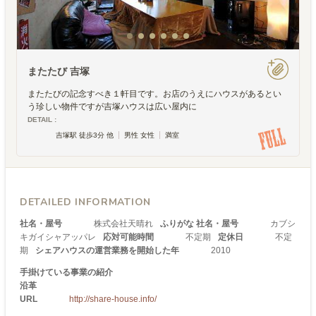
またたび 吉塚
またたびの記念すべき１軒目です。お店のうえにハウスがあるとい
う珍しい物件ですが吉塚ハウスは広い屋内に
DETAIL :
吉塚駅 徒歩3分 他
男性 女性
満室
DETAILED INFORMATION
社名・屋号
株式会社天晴れ
ふりがな 社名・屋号
カブシ
キガイシャアッパレ
応対可能時間
不定期
定休日
不定
期
シェアハウスの運営業務を開始した年
2010
手掛けている事業の紹介
沿革
URL
http://share-house.info/