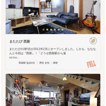
またたび 西新
またたびの2軒目が2011年2月にオープンしました。しかも、ななな
んと今回は『西新』！「どうせ西新駅から遠
DETAIL :
西新駅 徒歩6分
男性 女性
満室