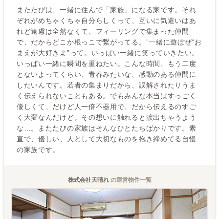
またたびは、一緒に住んで「家族」になる家です。それ
ぞれがめちゃくちゃ自分らしくって、互いに気遣いはあ
れど遠慮は全然なくて、フィーリングで集まった仲間
で、だからどこか根っこで繋がってる。”一緒に遊ぼぜ”お
まえが大好きよ”って。いっぱい一緒に笑っていきたい。
いっぱい一緒に瞬間を重ねたい。こんな時間、もう二度
とないよってくらい、青春みたいな、感動のある仲間に
したいんです。若者の集まりだから、誤解されたりうま
く伝えられないこともある。でもみんな本当はすっごく
優しくて、だけど人一倍不器用で、だから伝えるのすご
く大変なんだけど。その想いに触れると涙出ちゃうよう
な…。またたびの家族はそんなひとたちばかりです。素
直で、優しい、人として大切なものを抱き締めてる自慢
の家族です。
株式会社天晴れ
の運営物件一覧