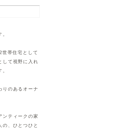
す。
2世帯住宅として
として視野に入れ
す。
わりのあるオーナ
アンティークの家
人の、ひとつひと