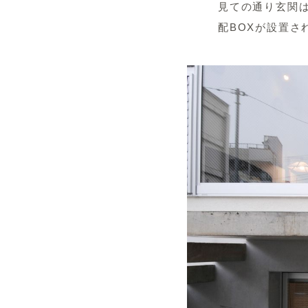
見ての通り玄関
配BOXが設置さ