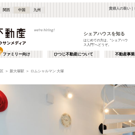
貴婦人の装い｜
関西
中国
九州
シェアハウスを知る
はじめての方は、“シェアハウ
ス入門”へどうぞ。
ファミリー向け
ひつじ不動産について
不動産事業
区
新大塚駅
ロムシャルマン 大塚