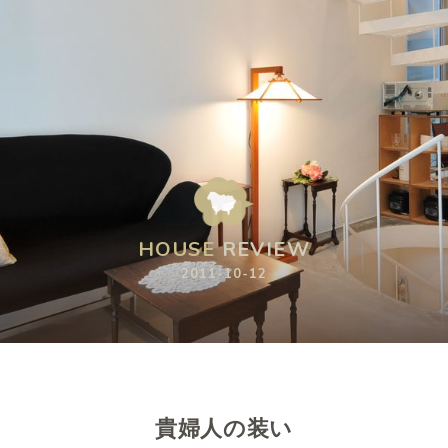
HOUSE
HOUSE
HOUSE
REVIEW
REVIEW
REVIEW
2011-10-12
2011-10-12
2011-10-12
貴婦人の装い