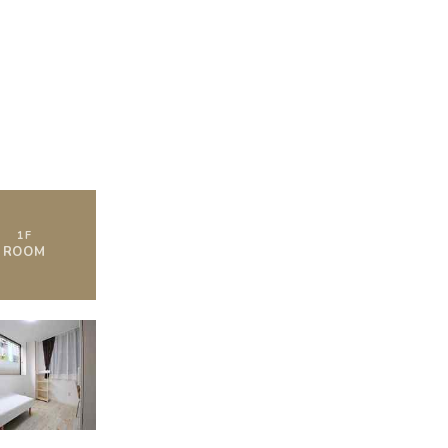
1
F
ROOM