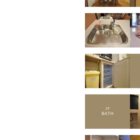
2
F
BATH