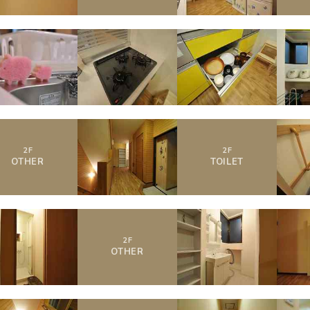
2
F
2
F
OTHER
TOILET
2
F
OTHER