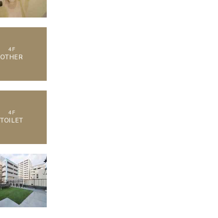
4
F
OTHER
4
F
TOILET