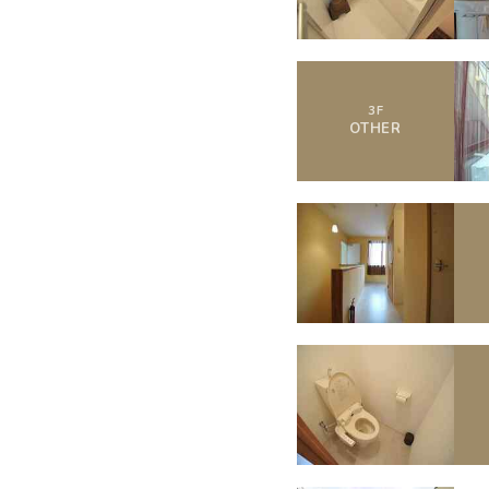
3
F
OTHER