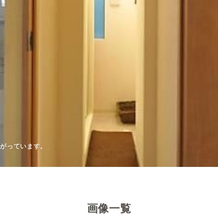
広がっています。
ます。
。
（404号室）
広がっています。
画像一覧