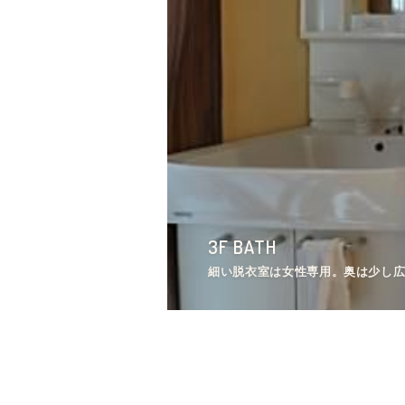
4F ROOM
3F BATH
3F ROOM
2F KITCHEN
4F LAUNDRY
2F KITCHEN
1F ENVIRONMENT
4F ROOM
4F ROOM
3F BATH
専有部の様子。（401号室）
細い脱衣室は女性専用。奥は少し
専有部の様子2。（303号室）
キッチン家電の様子。
乾燥機の向かいには洗面台があり
ガスコンロの様子。
シェアハウスの近くは大通りです
凹凸のある模様が描かれています。
専有部の様子。（401号室）
細い脱衣室は女性専用。奥は少し