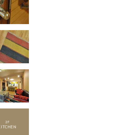
2
F
KITCHEN