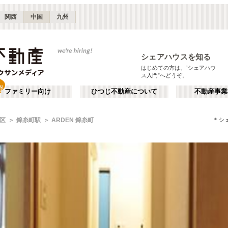
関西
中国
九州
シェアハウスを知る
はじめての方は、“シェアハウ
ス入門”へどうぞ。
ファミリー向け
ひつじ不動産について
不動産事業
＊シ
区
錦糸町駅
ARDEN 錦糸町