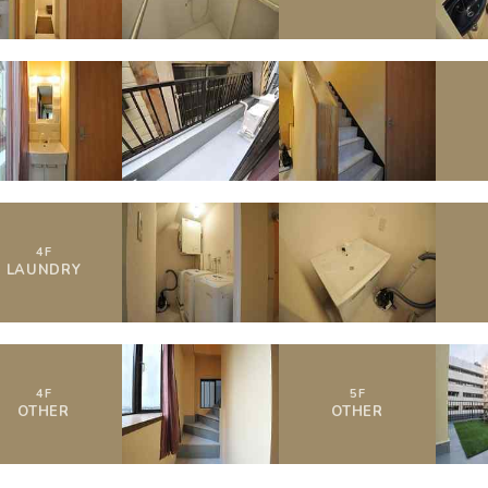
4
F
LAUNDRY
4
F
5
F
OTHER
OTHER