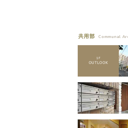
概要
共用部
Communal Ar
運営者
1
F
OUTLOOK