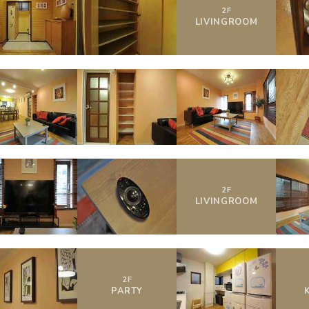
2
F
LIVING
ROOM
2
F
LIVING
ROOM
2
F
PARTY