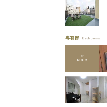
専有部
Bedrooms
2
F
ROOM