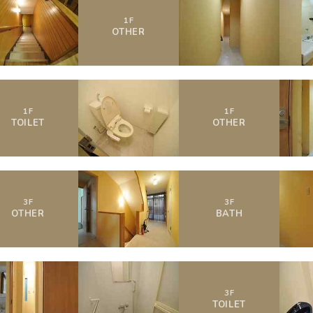
1
F
OTHER
1
F
1
F
TOILET
OTHER
3
F
3
F
OTHER
BATH
3
F
TOILET