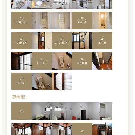
1
F
1
F
OTHER
BATH
1
F
1
F
1
F
OTHER
LAUNDRY
BATH
1
F
2
F
TOILET
OTHER
2
F
TOILET
専有部
1
F
2
F