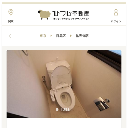
関東
ログイン
東京
目黒区
祐天寺駅
1F ENTRANCE
1F KITCHEN
1F TOILET
1F TOILET
2F ROOM
1F ROOM
1F ROOM
1F ROOM
1F BATH
1F BATH