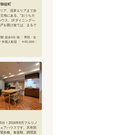
 新御徒町
リア、浅草エリアまで歩
の立地にある、”おうちカ
ハウス。1Fダイニングへ
戸を開け放てば、まるで
のよう。毎日忙しくして
はホームベーカリーでパ
駅 徒歩3分 他
男性・女
ヒーにこだわり、ゆった
中 外国人歓迎
￥65,000 -
す、そんな時間を満喫で
ろ調理器具の揃う大きめ
もてなしの場所。ヌード
釜ロースターをつかっ
りの生パスタ、本格石釜
みんなでわいわいお料理
のしみのひとつ。おいし
、自然と笑顔と会話がは
にもリビング＆キッチンが
リビングでは靴を脱いで
個室のドアの色は4色。
ンやメッセージボードは
ン。ホテルのような、お
気です。新宿まで都営大
、新御徒町駅から徒歩3
り上がっていくイースト
アは発見がいっぱいで
分！2016年8月フルリノ
るような心地いい空間。
ェアハウスです。共有部
て本をおともに、ゆっく
電各種、食器類、調理器