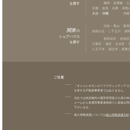
梅田・淀屋橋
心
を探す
京都
奈良
兵庫
和歌
大分
沖縄
沖縄
渋谷・青山
新宿
関東
の
自由が丘・二子玉川
調
シェアハウス
世田谷区
杉並区
を探す
江東区
港区
文京区
八王子市
国立市
西東
ご注意
「オシャレオモシロフドウサンメディア 
を有する不動産事業者ではありません。
当社では特定物件の運営管理及び入居の仲
ォームから各運営事業者様宛てに直接お問
下さいませ。
個人情報保護については
個人情報保護方針