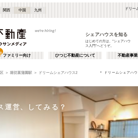
ドリー
関西
中国
九州
シェアハウスを知る
はじめての方は、“シェアハウ
ス入門”へどうぞ。
ファミリー向け
ひつじ不動産について
不動産事業
＊ ドリームシェアハ
区
堀切菖蒲園駅
ドリームシェアハウス2
ス運営、してみる？
ス運営、してみる？
ス運営、してみる？