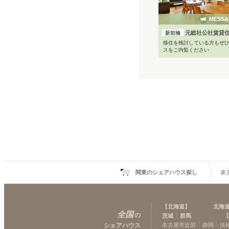
MESSA
元総社公社賃貸
新前橋
移住を検討している方もぜ
スをご内覧ください
関東のシェアハウス探し
東
【
北海道
】
北海
全国
の
茨城
群馬
【
シェアハウス
名古屋市近郊
静岡
浜