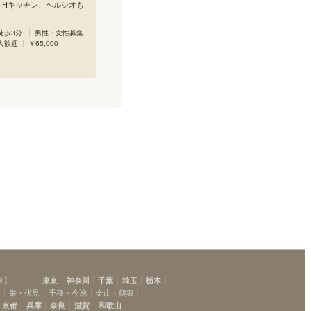
むカフェスペース。料理
IHキッチン、ヘルシオも
の大きめキッチンでは、
家具つき！お洒落なソフ
招いておもてなしした
あります。また、バスタ
徒歩3分
男性・女性募集
はんを通じて人とつなが
あります。 ハウスのすぐ
人歓迎
￥65,000 -
アハウスです。
銭湯、八百屋さんがあっ
のに『ちょうどいい』ハ
東
】
東京
神奈川
千葉
埼玉
栃木
駅
栄・伏見
千種・今池
金山・鶴舞
京都
兵庫
奈良
滋賀
和歌山