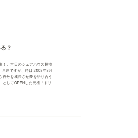
空室状況
みる？
集！。本日のシェアハウス探検
早速ですが、時は 2008年8月
ら自分を成長させ夢を語り合う
）としてOPENした元祖「ドリ