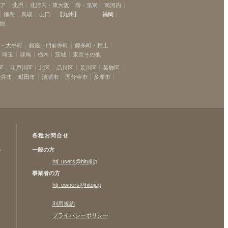
リア
北摂
北河内・東大阪
堺・泉南
南河内
徳島
鳥取
山口
【
九州
】
福岡
他
坂・大手町
銀座・門前仲町
錦糸町・押上
埼玉
群馬
栃木
茨城
東京その他
区
江戸川区
北区
品川区
荒川区
葛飾区
金井市
町田市
清瀬市
国分寺市
多摩市
各種お問合せ
一般の方
許
htj_users@hituji.jp
事業者の方
htj_owners@hituji.jp
利用規約
プライバシーポリシー