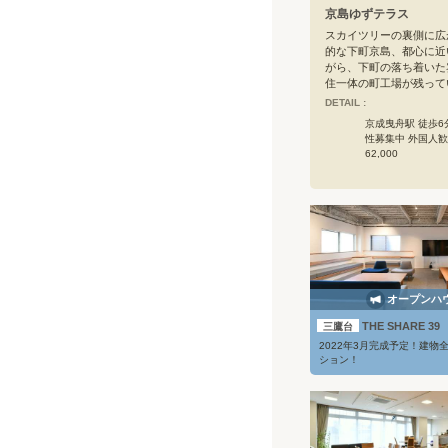
京島ゆずテラス
スカイツリーの裏側に広
的な下町京島、都心に近
がら、下町の落ち着いた
住一体の町工場が残って
くりの町での生活、シェ
DETAIL :
の建築・デザイン等のク
京成曳舟駅 徒歩6
との生活が、イノベーシ
性募集中 外国人
速します。近くに昭和の
62,000
ラキラ橘商店街、24時
などがあり、暮らしやす
に、地元の町会は、神輿
訓練などの地域活動が盛
ハウスを通して下町コミ
加が可能です。
オープンハ
THE SHARE 39
三鷹台
2022年3月完成予定！建物
ション！