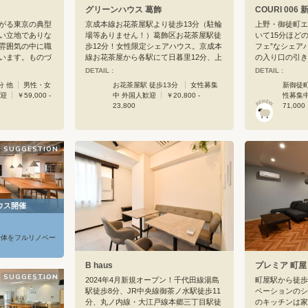
グリーンハウス 葛飾
COURI 006
がる東京の典型
京成本線お花茶屋駅より徒歩13分（駐輪
上野・御徒町エ
い立地でありな
場等ありません！）葛飾区お花茶屋駅徒
いて15分ほど
雰囲気の中に職
歩12分！女性限定シェアハウス。京成本
フェ”なシェア
います。ものづ
線お花茶屋から各駅にて日暮里12分、上
の入り口の引き
アハウスの中で
野15分と抜群な立地！内装フルリノベー
オープンカフェ
DETAIL :
DETAIL :
リエイティブ系
ションハウス内新築。個室は全室清潔な
いる人も、休日
分 他
男性・女
お花茶屋駅 徒歩13分
女性募集
新御徒町
ョンの発想を加
ホワイトテイスト。光ネットは使い放
ンを焼き、コー
歓迎
￥59,000 -
中 外国人歓迎
￥20,800 -
性募集
雰囲気満載のキ
題。洗濯置はコイン式ではございませ
りした朝を過ご
23,800
71,000
間営業のスーパー
ん。また、近隣公園など静かで落ち着い
きます。おもし
い町です。さら
た住宅環境で住みやすさ抜群です。山手
キッチンは、お
、餅つき、防災
園内まですぐの環境抜群のハウスで充実
ルマシーンや石
んです。シェア
した。 東京生活を提案させて頂きます。
て、粉から手作
SUGGESTION
ュニティへの参
ピザをつくり、
を囲むのも、た
いものがあれば
ずむはず。4F
あり、こちらの
ウス開催
くつろげます。
部屋番号のサイ
ゆるーいデザイ
全体をフルリノベー
店のような雰囲
江戸線で18分
B haus
プレミア 町屋
分。どんどん盛
SUGGESTION
東京！このエリ
2024年4月新規オープン！千代田線湯島
町屋駅から徒歩5
す。カフェにい
駅徒歩8分、JR中央線御茶ノ水駅徒歩11
ベーションのシ
コーヒーを入れ
分、丸ノ内線・大江戸線本郷三丁目駅徒
のキッチンは家