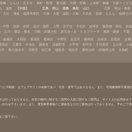
斎橋・なんば
天王寺
本町・船場
新大阪
天満・京橋
上本町・鶴橋
大阪ベイエ
山
滋賀
【
中国
】
広島
岡山
徳島
鳥取
山口
広島
岡山・倉敷
大分
博多・福岡市東部
天神・大濠
薬院・大橋・六本松
西新・ももち
福岡その
・中野
池袋・赤羽
品川・蒲田
上野・北千住
下北沢・吉祥寺
飯田橋・四谷
赤
布・立川
横浜・菊名
川崎・武蔵小杉
新百合ヶ丘・たまプラーザ
湘南・鎌倉
千葉
板橋区
大田区
新宿区
豊島区
中野区
足立区
練馬区
渋谷区
目黒区
台東
墨田区
三鷹市
中央区
調布市
武蔵野市
小平市
府中市
千代田区
立川市
小
京市
東久留米市
日野市
狛江市
昭島市
福生市
東村山市
武蔵村山市
大島町
ひつじ不動産」はウェブサイトの名称であり、社名・屋号ではありません。また、宅地建物取引業免
介は行っておりません。特定の物件に関するご質問や入居に関するご質問は、サイト上のお問合せフ
い合わせ下さいませ。また、運営事業者様のご連絡先などのご案内は行っておりません。予めご了承
をご覧下さい。