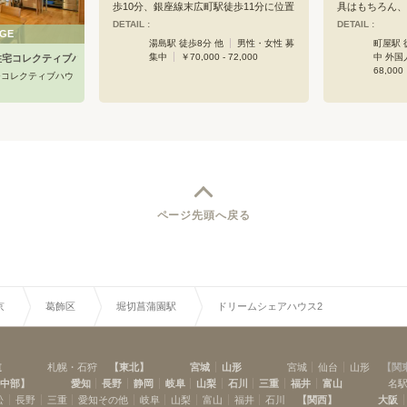
り時間をたのし
歩10分、銀座線末広町駅徒歩11分に位置
具はもちろん、
をたのしむため
する抜群のアクセスと、大学の集積によ
完備！個室内は
DETAIL :
DETAIL :
すきな人たちを
GE
る文京エリアイメージが良好な住環境を
ァー付の個室も
湯島駅 徒歩8分 他
男性・女性 募
町屋駅 
い。おいしいご
生み出します。周辺には神田明神や湯島
ブ付きの浴室も
集中
￥70,000 - 72,000
中 外国
住宅コレクティブハウス
る、そんなシェ
天満宮などもあり、深みのある歴史文化
近所には公園や
68,000
ひコレクティブハウ
タウンを拠点とすることで仕事や日々の
たりと、暮らす
生活に彩りを加えられます。カフェのよ
ウスです。
うな雰囲気のダイニングキッチンには作
業スペースも設置しており、スタバなど
で作業する方にとっては、カフェへの往
復の時間や費用を節約できます。なお、
当施設は民泊との併設になっております
（4階の部屋がシェアハウスで2-3階の部
屋は民泊）。個室以外は民泊との共用と
なっております。ご興味持って頂きまし
ページ先頭へ戻る
たら気軽にお問い合わせ頂ければと思い
ます。
京
葛飾区
堀切菖蒲園駅
ドリームシェアハウス2
道
札幌・石狩
【
東北
】
宮城
山形
宮城
仙台
山形
【
関
中部
】
愛知
長野
静岡
岐阜
山梨
石川
三重
福井
富山
名
松
長野
三重
愛知その他
岐阜
山梨
富山
福井
石川
【
関西
】
大阪