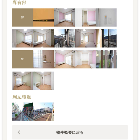
専有部
2
F
1
F
周辺環境
物件概要に戻る