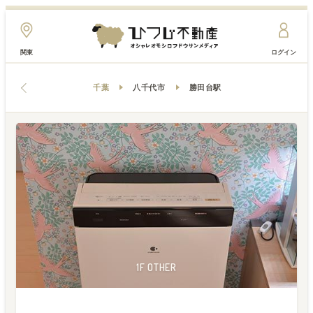
関東
ログイン
千葉
八千代市
勝田台駅
2F ENVIRONMENT
1F LIVINGROOM
1F LIVINGROOM
1F LIVINGROOM
2F OTHER
1F OTHER
1F OTHER
1F OTHER
2F ROOM
1F ROOM