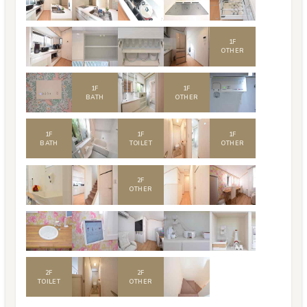
1
F
OTHER
1
F
1
F
BATH
OTHER
1
F
1
F
1
F
BATH
TOILET
OTHER
2
F
OTHER
2
F
2
F
TOILET
OTHER