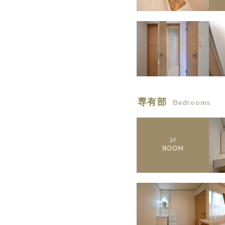
専有部
Bedrooms
2
F
ROOM