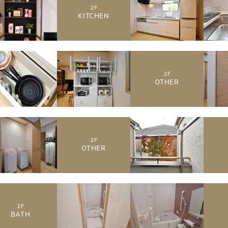
2
F
KITCHEN
2
F
OTHER
2
F
OTHER
2
F
BATH