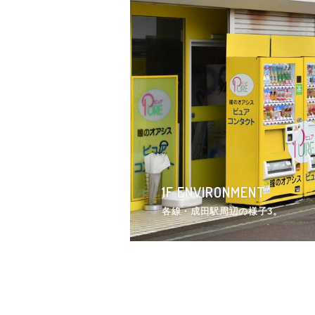
1F ROOM
1F ENVIRONMENT
2F ROOM
1F ENVIRONMENT
1F TOILET
2F KITCHEN
1F ENTRANCE
2F LIVINGROOM
1F ROOM
1F ENVIRONMENT
専有部の様子2。（107号室）
各線・成田駅周辺の様子3。
専有部の様子2。（204号室）
成田駅からシェアハウスへ向かう
ウォシュレット付きトイレの様子
シンクの様子。
玄関の鍵はナンバー式。インター
リビングの様子3。
専有部の様子2。（107号室）
各線・成田駅周辺の様子3。