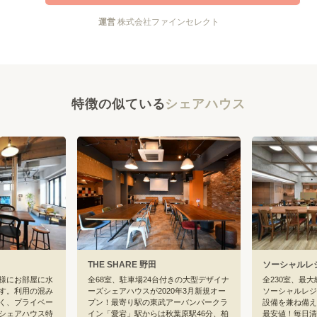
運営
株式会社ファインセレクト
特徴の似ている
シェアハウス
THE SHARE 野田
ソーシャルレ
様にお部屋に水
全68室、駐車場24台付きの大型デザイナ
全230室、最
す。利用の混み
ーズシェアハウスが2020年3月新規オー
ソーシャルレジ
く、プライベー
プン！最寄り駅の東武アーバンパークラ
設備を兼ね備え
シェアハウス特
イン「愛宕」駅からは秋葉原駅46分、柏
最安値！毎日清