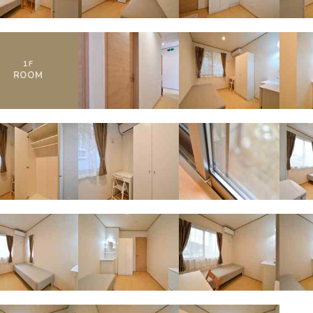
1
F
ROOM