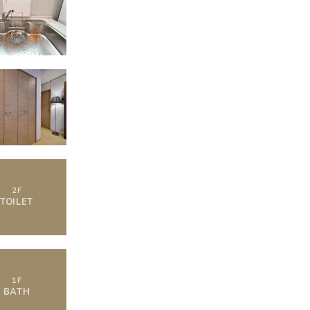
2
F
TOILET
1
F
BATH