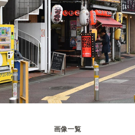
道の途中にあるスーパー。
。
ホンもカメラ付きです。
画像一覧