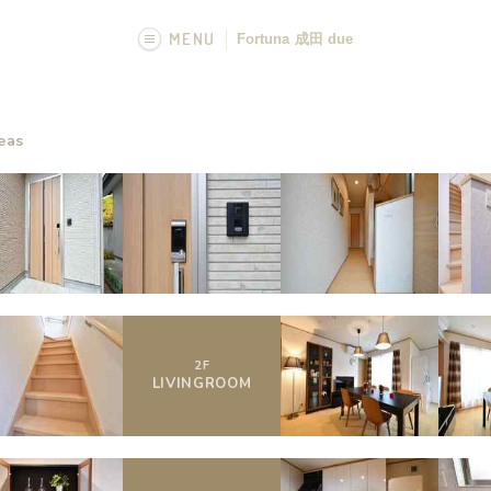
MENU
Fortuna 成田 due
画像一覧
eas
2
F
LIVING
ROOM