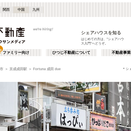
関西
中国
九州
シェアハウスを知る
はじめての方は、“シェアハウ
ス入門”へどうぞ。
ファミリー向け
ひつじ不動産について
不動産事業
＊シ
市
京成成田駅
Fortuna 成田 due