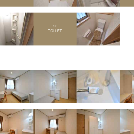
1
F
TOILET