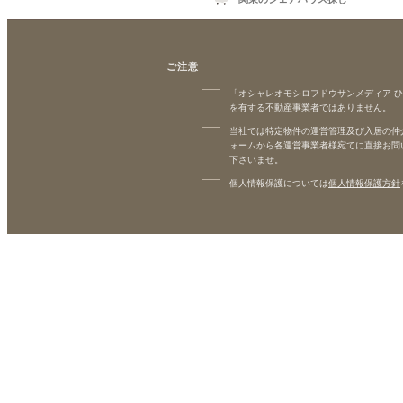
ご注意
「オシャレオモシロフドウサンメディア 
を有する不動産事業者ではありません。
当社では特定物件の運営管理及び入居の仲
ォームから各運営事業者様宛てに直接お問
下さいませ。
個人情報保護については
個人情報保護方針