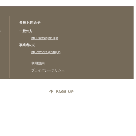
各種お問合せ
一般の方
許
htj_users@hituji.jp
事業者の方
htj_owners@hituji.jp
利用規約
プライバシーポリシー